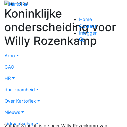
7 juni 2022
Koninklijke
Home
onderscheiding voor
Contact
Inloggen
Willy Rozenkamp
Arbo
CAO
HR
duurzaamheid
Over Kartoflex
Nieuws
Lidmaatschap
Vrijdag 3 juni jl. is de heer Willy Rozenkamp van