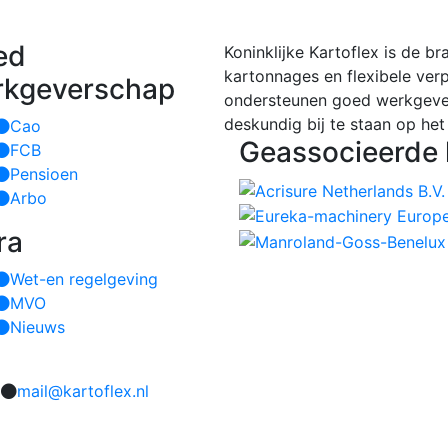
ed
Koninklijke Kartoflex is de b
kartonnages en flexibele ver
rkgeverschap
ondersteunen goed werkgeve
deskundig bij te staan op het
Cao
Geassocieerde 
FCB
Pensioen
Arbo
ra
Wet-en regelgeving
MVO
Nieuws
mail@kartoflex.nl