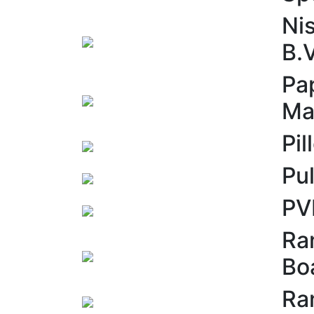
Ni
B.V
Pa
Ma
Pil
Pul
PV
Ra
Bo
Ra