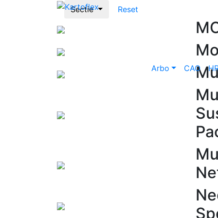
Sectie
Reset
MC
Mo
Mu
Arbo
CAO
H
Mul
Su
Pa
Mu
Ne
Ne
Spe