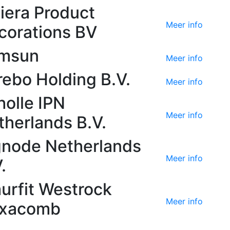
viera Product
Meer info
corations BV
msun
Meer info
rebo Holding B.V.
Meer info
holle IPN
Meer info
therlands B.V.
gnode Netherlands
Meer info
.
urfit Westrock
Meer info
xacomb