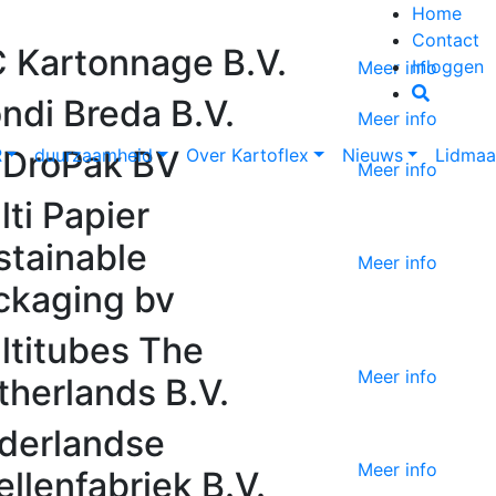
Home
Contact
 Kartonnage B.V.
Inloggen
Meer info
ndi Breda B.V.
Meer info
DroPak BV
R
duurzaamheid
Over Kartoflex
Nieuws
Lidmaa
Meer info
ti Papier
stainable
Meer info
ckaging bv
ltitubes The
Meer info
therlands B.V.
derlandse
Meer info
llenfabriek B.V.