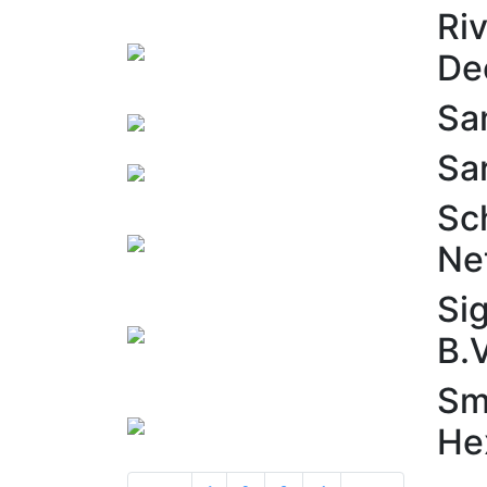
Ri
De
Sa
Sa
Sc
Ne
Si
B.V
Sm
He