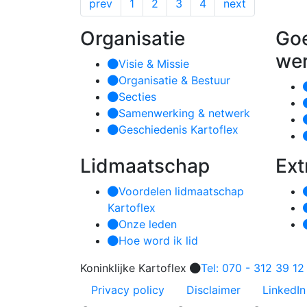
prev
1
2
3
4
next
Organisatie
Go
we
Visie & Missie
Organisatie & Bestuur
Secties
Samenwerking & netwerk
Geschiedenis Kartoflex
Lidmaatschap
Ext
Voordelen lidmaatschap
Kartoflex
Onze leden
Hoe word ik lid
Koninklijke Kartoflex
Tel: 070 - 312 39 12
Privacy policy
Disclaimer
LinkedIn