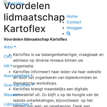
Voordelen
lidmaatschap
Home
Contact
Kartoflex
Inloggen
Voordelen lidmaatschap Kartoflex
Arbo
Kartoflex is uw belangenbehartiger, vraagbaak en
CAO
adviseur op diverse niveaus binnen uw
HR
organisatie.
Kartoflex informeert haar leden via haar website
duurzaamheid
en door het organiseren van bijeenkomsten en
thematische workshops.
Over Kartoflex
Kartoflex brengt maandelijks een digitale
Nieuws
nieuwsbrief uit. Zo blijft u op de hoogte van de
laatste ontwikkelingen, bijvoorbeeld op het
Lidmaatschap
gebied van wet- en regelgeving. Denk aan