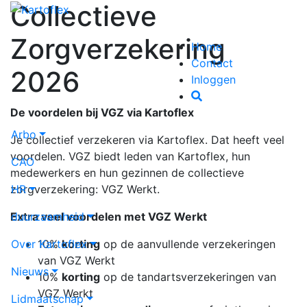
Collectieve
Zorgverzekering
Home
Contact
2026
Inloggen
De voordelen bij VGZ via Kartoflex
Arbo
Je collectief verzekeren via Kartoflex. Dat heeft veel
voordelen. VGZ biedt leden van Kartoflex, hun
CAO
medewerkers en hun gezinnen de collectieve
HR
zorgverzekering: VGZ Werkt.
duurzaamheid
Extra veel voordelen met VGZ Werkt
Over Kartoflex
10%
korting
op de aanvullende verzekeringen
van VGZ Werkt
Nieuws
10%
korting
op de tandartsverzekeringen van
VGZ Werkt
Lidmaatschap